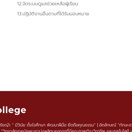
12.จัดระบบดูแลช่วยเหลือผู้เรียน
13.ปฏิบัติงานอื่นตามที่ได้รับมอบหมาย
ollege
ญำ “ มีวินัย ตั้งใจศึกษา พัฒนาฝีมือ ยึดถือคุณธรรม” | อัตลักษณ์ “ทักษะเด
์ "วิทยาลัยเทคนิคพะเยามุ่งผลิตบุคลากรที่มีคุณภาพด้านวิชาชีพ และเทคโนโลยี เพ