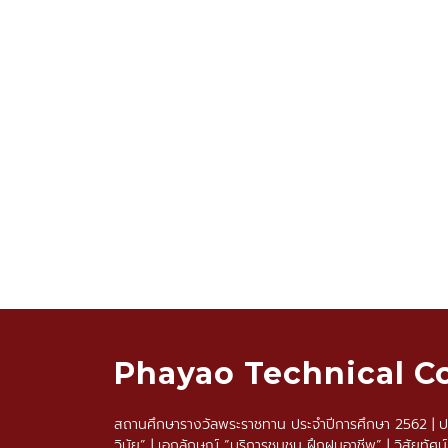
Phayao Technical C
สถานศึกษารางวัลพระราชทาน ประจำปีการศึกษา 2562 | ปรัช
วินัย” | เอกลักษณ์ “บริการชุมชน ฝึกฝนอาชีพ” | วิสัยทัศน