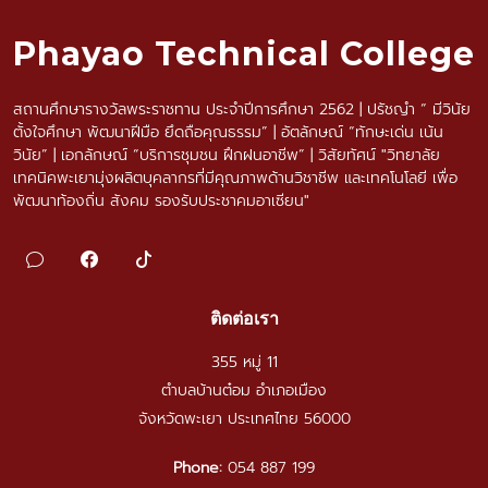
Phayao Technical College
สถานศึกษารางวัลพระราชทาน ประจำปีการศึกษา 2562 | ปรัชญำ “ มีวินัย
ตั้งใจศึกษา พัฒนาฝีมือ ยึดถือคุณธรรม” | อัตลักษณ์ “ทักษะเด่น เน้น
วินัย” | เอกลักษณ์ “บริการชุมชน ฝึกฝนอาชีพ” | วิสัยทัศน์ "วิทยาลัย
เทคนิคพะเยามุ่งผลิตบุคลากรที่มีคุณภาพด้านวิชาชีพ และเทคโนโลยี เพื่อ
พัฒนาท้องถิ่น สังคม รองรับประชาคมอาเซียน"
ติดต่อเรา
355 หมู่ 11
ตำบลบ้านต๋อม อำเภอเมือง
จังหวัดพะเยา ประเทศไทย 56000
Phone:
054 887 199