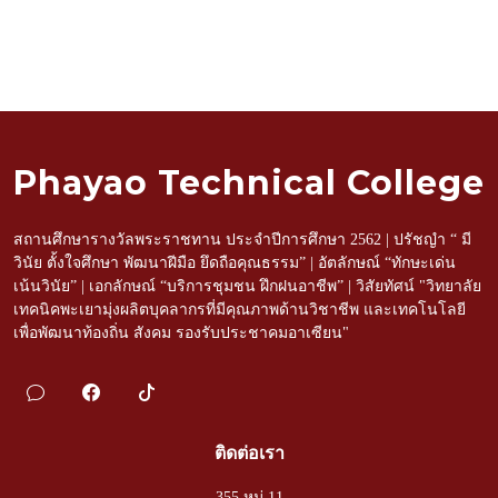
Phayao Technical College
สถานศึกษารางวัลพระราชทาน ประจำปีการศึกษา 2562 | ปรัชญำ “ มี
วินัย ตั้งใจศึกษา พัฒนาฝีมือ ยึดถือคุณธรรม” | อัตลักษณ์ “ทักษะเด่น
เน้นวินัย” | เอกลักษณ์ “บริการชุมชน ฝึกฝนอาชีพ” | วิสัยทัศน์ "วิทยาลัย
เทคนิคพะเยามุ่งผลิตบุคลากรที่มีคุณภาพด้านวิชาชีพ และเทคโนโลยี
เพื่อพัฒนาท้องถิ่น สังคม รองรับประชาคมอาเซียน"
ติดต่อเรา
355 หมู่ 11