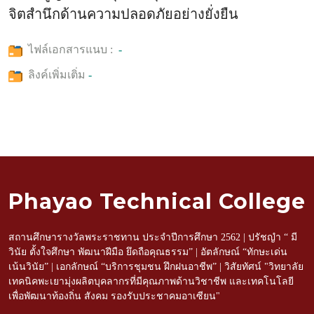
จิตสำนึกด้านความปลอดภัยอย่างยั่งยืน
ไฟล์เอกสารแนบ :
-
ลิงค์เพิ่มเติ่ม
-
Phayao Technical College
สถานศึกษารางวัลพระราชทาน ประจำปีการศึกษา 2562 | ปรัชญำ “ มี
วินัย ตั้งใจศึกษา พัฒนาฝีมือ ยึดถือคุณธรรม” | อัตลักษณ์ “ทักษะเด่น
เน้นวินัย” | เอกลักษณ์ “บริการชุมชน ฝึกฝนอาชีพ” | วิสัยทัศน์ "วิทยาลัย
เทคนิคพะเยามุ่งผลิตบุคลากรที่มีคุณภาพด้านวิชาชีพ และเทคโนโลยี
เพื่อพัฒนาท้องถิ่น สังคม รองรับประชาคมอาเซียน"