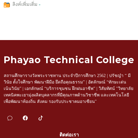
ลิงค์เพิ่มเติ่ม
-
Phayao Technical College
สถานศึกษารางวัลพระราชทาน ประจำปีการศึกษา 2562 | ปรัชญำ “ มี
วินัย ตั้งใจศึกษา พัฒนาฝีมือ ยึดถือคุณธรรม” | อัตลักษณ์ “ทักษะเด่น
เน้นวินัย” | เอกลักษณ์ “บริการชุมชน ฝึกฝนอาชีพ” | วิสัยทัศน์ "วิทยาลัย
เทคนิคพะเยามุ่งผลิตบุคลากรที่มีคุณภาพด้านวิชาชีพ และเทคโนโลยี
เพื่อพัฒนาท้องถิ่น สังคม รองรับประชาคมอาเซียน"
ติดต่อเรา